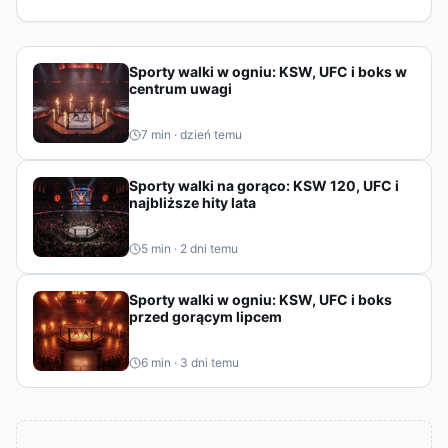
Kibice mogą liczyć zarówno na polskie akcenty,
jak i na pojedynki, które mogą ułożyć układ sił
w MMA na końcówkę lata.
Sporty walki w ogniu: KSW, UFC i boks w
centrum uwagi
7
min ·
dzień temu
Sporty walki na gorąco: KSW 120, UFC i
najbliższe hity lata
5
min ·
2 dni temu
Sporty walki w ogniu: KSW, UFC i boks
przed gorącym lipcem
6
min ·
3 dni temu