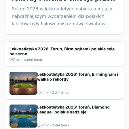
ME
Sezon 2026 w lekkoatletyce nabiera tempa, a
najważniejszym wydarzeniem dla polskich
kibiców były halowe mistrzostwa świata w
Toruniu. Przed nami także mistrzostwa Europy,
kolejne mityngi Diamond League i walka o
rekordy, w której istotną rolę mają odegrać
Lekkoatletyka 2026: Toruń, Birmingham i polskie cele
polscy lekkoatleci.
na sezon
7
min ·
dzień temu
Lekkoatletyka 2026: Toruń, Birmingham i
walka o rekordy
7
min ·
2 dni temu
Lekkoatletyka 2026: Toruń, Diamond
League i polskie nadzieje
6
min ·
3 dni temu