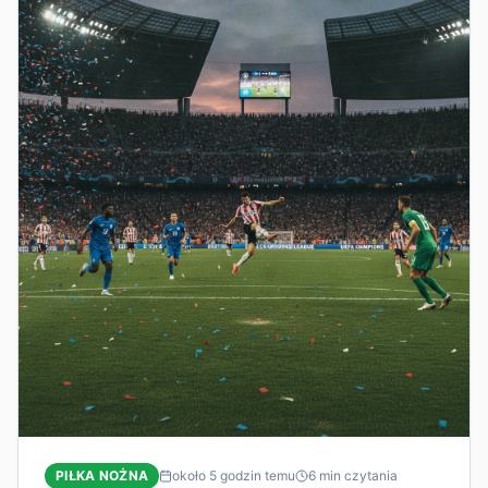
PIŁKA NOŻNA
około 5 godzin temu
6
min czytania