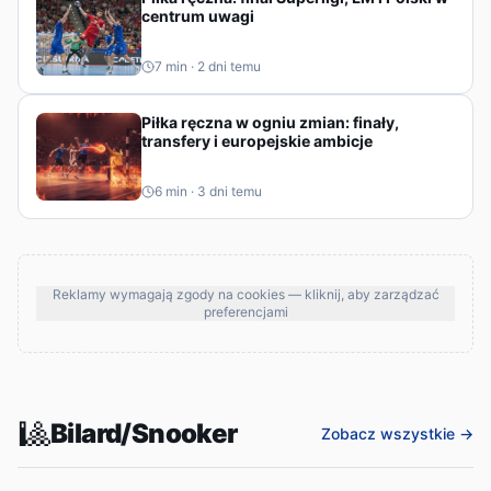
centrum uwagi
7
min ·
2 dni temu
Piłka ręczna w ogniu zmian: finały,
transfery i europejskie ambicje
6
min ·
3 dni temu
Reklamy wymagają zgody na cookies — kliknij, aby zarządzać
preferencjami
🎱
Bilard/Snooker
Zobacz wszystkie →