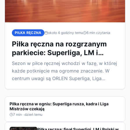
PIŁKA RĘCZNA
około 4 godziny temu
6
min czytania
Piłka ręczna na rozgrzanym
parkiecie: Superliga, LM i
kadra w centrum uwagi
Sezon w piłce ręcznej wchodzi w fazę, w której
każde potknięcie ma ogromne znaczenie. W
centrum uwagi są ORLEN Superliga, Liga
Mistrzów i reprezentacja Polski, a kibice
dostają coraz więcej odpowiedzi przed
kluczowymi miesiącami.
Piłka ręczna w ogniu: Superliga rusza, kadra i Liga
Mistrzów czekają
7
min ·
dzień temu
Piłka ręczna: finał Superligi, LM i Polski w