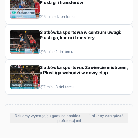
PlusLigi i transferów
5
min ·
dzień temu
Siatkówka sportowa w centrum uwagi:
PlusLiga, kadra i transfery
6
min ·
2 dni temu
Siatkówka sportowa: Zawiercie mistrzem,
a PlusLiga wchodzi w nowy etap
7
min ·
3 dni temu
Reklamy wymagają zgody na cookies — kliknij, aby zarządzać
preferencjami