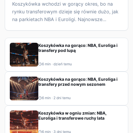
domino
Koszykówka wchodzi w gorący okres, bo na
rynku transferowym dzieje się równie dużo, jak
na parkietach NBA i Euroligi. Najnowsze
doniesienia obejmują ruchy gwiazd, ważne
decyzje kadrowe oraz perspektywy przed
kolejnym sezonem w Europie i USA.
Koszykówka na gorąco: NBA, Euroliga i
transfery pod lupą
6
min ·
dzień temu
Koszykówka na gorąco: NBA, Euroliga i
transfery przed nowym sezonem
6
min ·
2 dni temu
Koszykówka w ogniu zmian: NBA,
Euroliga i transferowe ruchy lata
6
min ·
3 dni temu