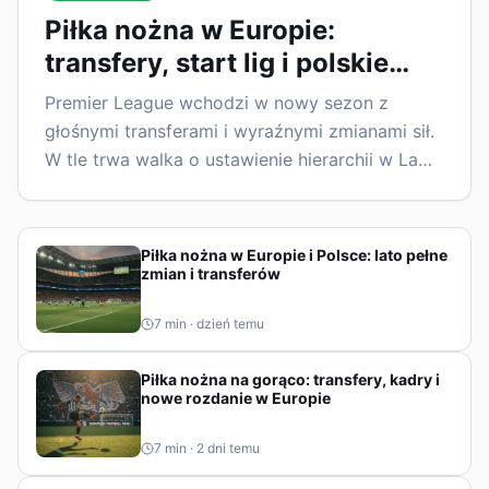
Piłka nożna w Europie:
transfery, start lig i polskie
akcenty
Premier League wchodzi w nowy sezon z
głośnymi transferami i wyraźnymi zmianami sił.
W tle trwa walka o ustawienie hierarchii w La
Lidze, Bundeslidze, Serie A i Ekstraklasie, a
reprezentacja Polski szykuje się do kolejnych
wyzwań.
Piłka nożna w Europie i Polsce: lato pełne
zmian i transferów
7
min ·
dzień temu
Piłka nożna na gorąco: transfery, kadry i
nowe rozdanie w Europie
7
min ·
2 dni temu