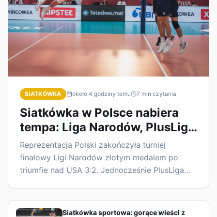
SIATKÓWKA
około 4 godziny temu
7
min czytania
Siatkówka w Polsce nabiera
tempa: Liga Narodów, PlusLiga
i transfery
Reprezentacja Polski zakończyła turniej
finałowy Ligi Narodów złotym medalem po
triumfie nad USA 3:2. Jednocześnie PlusLiga
wchodzi w nowy sezon z głośnymi zmianami, a
rynek transferowy wciąż wpływa na układ sił w
klubach.
Siatkówka sportowa: gorące wieści z