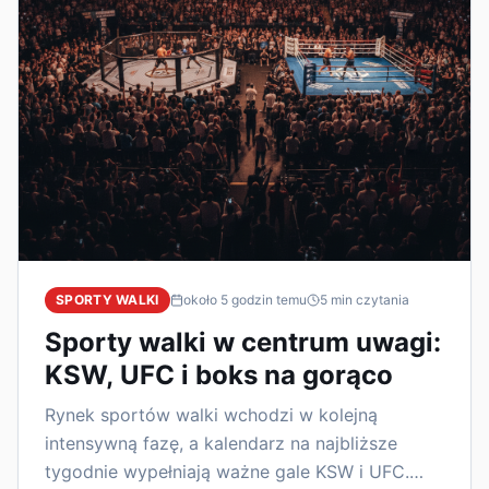
SPORTY WALKI
około 5 godzin temu
5
min czytania
Sporty walki w centrum uwagi:
KSW, UFC i boks na gorąco
Rynek sportów walki wchodzi w kolejną
intensywną fazę, a kalendarz na najbliższe
tygodnie wypełniają ważne gale KSW i UFC.