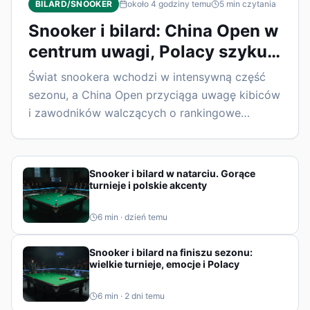
BILARD/SNOOKER
około 4 godziny temu
5
min czytania
Snooker i bilard: China Open w
centrum uwagi, Polacy szykują
się do gry
Świat snookera wchodzi w intensywną część
sezonu, a China Open przyciąga uwagę kibiców
i zawodników walczących o rankingowe
punkty. Równolegle w kalendarzu bilardowym
pojawiają się kolejne ważne imprezy, a polscy
gracze szukają swoich szans w krajowych i
Snooker i bilard w natarciu. Gorące
międzynarodowych turniejach.
turnieje i polskie akcenty
6
min ·
dzień temu
Snooker i bilard na finiszu sezonu:
wielkie turnieje, emocje i Polacy
6
min ·
2 dni temu