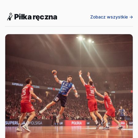
🤾
Piłka ręczna
Zobacz wszystkie →